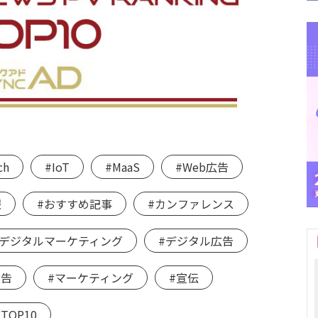
ch
#IoT
#MaaS
#Web広告
報
#おすすめ記事
#カンファレンス
#デジタルマーケティング
#デジタル広告
広告
#マーケティング
#宣伝
OP10