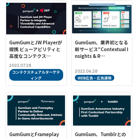
GumGumとJW Playerが
GumGum、業界初となる
提携 ビューアビリティと
新サービス“Contextual I
高度なコンテクス…
nsights & R…
2022.07.28
2022.06.28
コンテクスチュアルターゲテ
ィング
WEB広告・広告運用
GumGumとFrameplay
GumGum、Tumblrとの