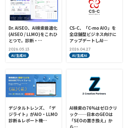
Dr. AISEO、AI検索最適化
CS-C、「C-mo AIO」を
(AISEO / LLMO)をこれひ
全店舗型ビジネス向けに
とつで。診断・…
アップデートしAI…
2026.05.13
2026.04.27
AI/生成AI
AI/生成AI
デジタルトレンズ、「デ
AI検索の76%はゼロクリ
ジライト」がAIO・LLMO
ック──日本のGEOは
診断＆レポート機…
「SEOの置き換え」か
ら…