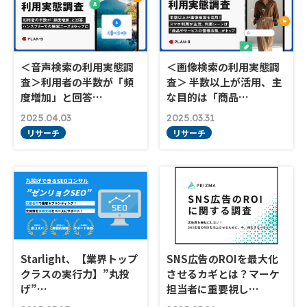
＜音声検索の利用実態調
＜画像検索の利用実態調
査＞利用者の半数が「頻
査＞ 半数以上が活用、主
度増加」と回答…
な目的は「商品…
2025.04.03
2025.03.31
リサーチ
リサーチ
Starlight、【業界トップ
SNS広告のROIを最大化
クラスの実行力】”丸投
させるカギとは？マーケ
げ”…
担当者に重要視し…