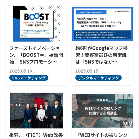
ファーストイノベーショ
約6割がGoogleマップ検
ン、「BOOST∞」始動開
索！美容室選びの新常識
始 ─SNSプロモーシ…
は「SNSではなか…
2025.05.19
2025.05.15
SNSマーケティング
デジタルマーケティング
揚羽、〈FICT〉Web改善
『WEBサイトの被リンク