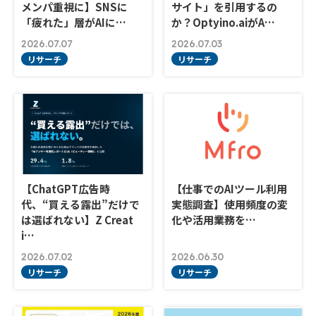
メンパ重視に】SNSに
サイト」を引用するの
「疲れた」層がAIに…
か？Optyino.aiがA…
2026.07.07
2026.07.03
リサーチ
リサーチ
【ChatGPT広告時
【仕事でのAIツール利用
代、“買える露出”だけで
実態調査】使用頻度の変
は選ばれない】Z Creat
化や活用業務を…
i…
2026.07.02
2026.06.30
リサーチ
リサーチ