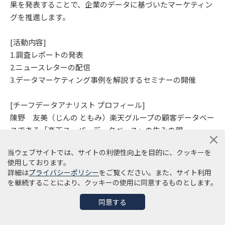
果を発表することで、企業のデータに基づいたマーケティン
グを推進します。
[活動内容]
1.調査レポートの発表
2.ニュースレターの配信
3.データマーケティング事例を解説するセミナーの開催
[チーフデータアナリスト プロフィール]
陳野 友美（じんの ともみ）楽天グループの顧客データベー
スである「楽天スーパーデータベース」の生みの親。
当ウェブサイトでは、サイトの利便性向上を目的に、クッキーを
2003年、楽天株式会社に顧客マーケティング部署の立ち上げ
使用しております。
メンバーとして入社後、楽天市場事業のデータ分析部部長に
詳細は
プライバシーポリシー
をご覧ください。また、サイト利用
就任。
を継続することにより、クッキーの使用に同意するものとします。
楽天PointClub等のCRMプログラムやグループ統合DB（楽
同意する
天スーパーDB）の構築など、データを活用した顧客マーケ
ティングの基盤づくりとマーケティング活動を推進。当社に