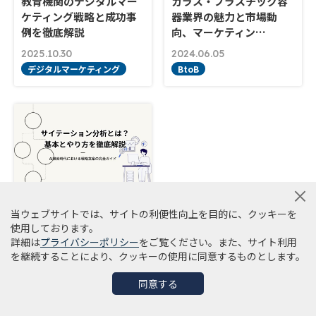
教育機関のデジタルマー
ガラス・プラスチック容
ケティング戦略と成功事
器業界の魅力と市場動
例を徹底解説
向、マーケティン…
2025.10.30
2024.06.05
デジタルマーケティング
BtoB
サイテーション分析と
は？基本とやり方を徹底
当ウェブサイトでは、サイトの利便性向上を目的に、クッキーを
使用しております。
解説｜AI検索時代…
詳細は
プライバシーポリシー
をご覧ください。また、サイト利用
2026.03.05
を継続することにより、クッキーの使用に同意するものとします。
AI/生成AI
同意する