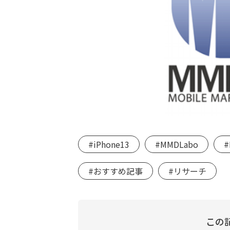
#iPhone13
#MMDLabo
#おすすめ記事
#リサーチ
この