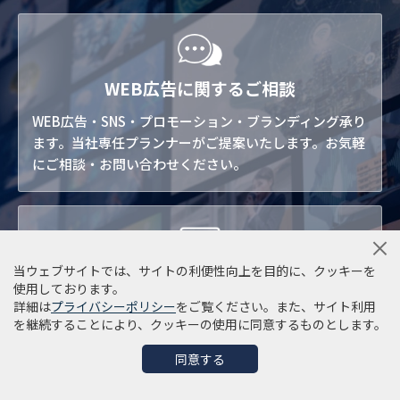
WEB広告に関するご相談
WEB広告・SNS・プロモーション・ブランディング承り
ます。当社専任プランナーがご提案いたします。お気軽
にご相談・お問い合わせください。
当ウェブサイトでは、サイトの利便性向上を目的に、クッキーを
無料メールマガジン登録
使用しております。
詳細は
プライバシーポリシー
をご覧ください。また、サイト利用
WEB広告・マーケティング・プロモーションからSNS活
を継続することにより、クッキーの使用に同意するものとします。
用まで。デジタルマーケティングに関する最新・お役立
ち情報をお届けします。こちらより無料メルマガご登録
同意する
いただけます。