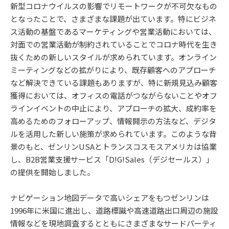
新型コロナウイルスの影響でリモートワークが不可欠なもの
となったことで、さまざまな課題が出ています。特にビジネ
ス活動の基盤であるマーケティングや営業活動においては、
対面での営業活動が制約されていることでコロナ時代を生き
抜くための新しいスタイルが求められています。オンライン
ミーティングなどの拡がりにより、既存顧客へのアプローチ
など解決できている課題もありますが、特に新規見込み顧客
獲得においては、オフィスの電話がつながらないことやオフ
ラインイベントの中止により、アプローチの拡大、成約率を
高めるためのフォローアップ、情報開示の方法など、デジタ
ルを活用した新しい施策が求められています。このような背
景のもと、ゼンリンUSAとトランスコスモスアメリカは協業
し、B2B営業支援サービス「D!G!Sales（デジセールス）」
の提供を開始しました。
ナビゲーション地図データで高いシェアをもつゼンリンは
1996年に米国に進出し、道路標識や高速道路出口周辺の施設
情報などを現地調査するとともにさまざまなサードパーティ