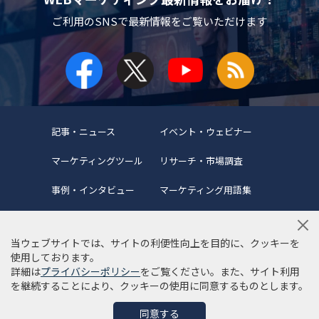
ご利用のSNSで
最新情報をご覧いただけます
記事・ニュース
イベント・ウェビナー
マーケティングツール
リサーチ・市場調査
事例・インタビュー
マーケティング用語集
当ウェブサイトでは、サイトの利便性向上を目的に、クッキーを
使用しております。
詳細は
プライバシーポリシー
をご覧ください。また、サイト利用
当サイトについて
編集ポリシー
サイトマップ
を継続することにより、クッキーの使用に同意するものとします。
利用規約
個人情報保護方針
同意する
©Copyright 2022 SYNCAD .All Rights Reserved.