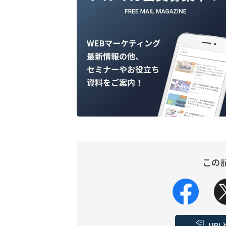
この
UR