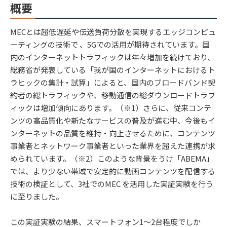
概要
MECとは超低遅延や伝送負荷分散を実現するエッジコンピュ
ーティングの技術で 、5Gでの活用が期待されています。国
内のインターネットトラフィックは年々増加を続けており、
総務省が発表している「我が国のインターネットにおけるト
ラヒックの集計・試算」によると、国内のブロードバンド契
約者の総トラフィックや、移動通信の総ダウンロードトラフ
ィックは増加傾向にあります。（※1）さらに、従来コンテ
ンツの高品質化や新たなサービスの普及が進む中、今後もイ
ンターネットの品質を維持・向上させるために、コンテンツ
事業者とネットワーク事業者といった業界を超えた連携が求
められています。（※2）このような背景をうけ「ABEMA」
では、より少ない帯域で安定的に動画コンテンツを配信する
技術の検証として、3社でのMEC を活用した実証実験を行う
に至りました。
この実証実験の結果、スマートフォン1～2台程度でしか