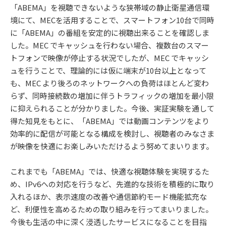
「ABEMA」を視聴できないような狭帯域の静止衛星通信環
境にて、MECを活用することで、スマートフォン10台で同時
に「ABEMA」の番組を安定的に視聴出来ることを確認しま
した。MEC でキャッシュを行わない場合、複数台のスマー
トフォンで映像が停止する状況でしたが、MEC でキャッシ
ュを行うことで、理論的には仮に端末が10台以上となって
も、MEC より後ろのネットワークへの負荷はほとんど変わ
らず、同時接続数の増加に伴うトラフィックの増加を最小限
に抑えられることが分かりました。今後、実証実験を通して
得た知見をもとに、「ABEMA」では動画コンテンツをより
効率的に配信が可能となる構成を検討し、視聴者のみなさま
が映像を快適にお楽しみいただけるよう努めてまいります。
これまでも「ABEMA」では、快適な視聴体験を実現するた
め、IPv6への対応を行うなど、先進的な技術を積極的に取り
入れるほか、表示速度の改善や通信節約モード機能拡充な
ど、利便性を高めるための取り組みを行ってまいりました。
今後も生活の中に深く浸透したサービスになることを目指