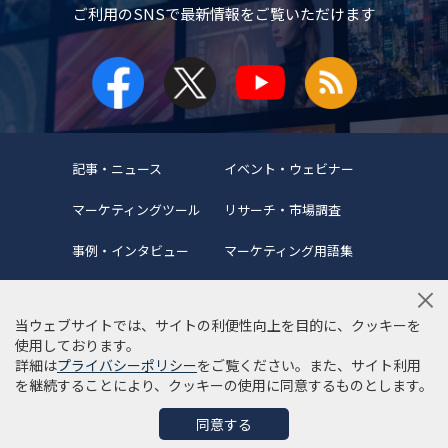
ご利用のSNSで
最新情報をご覧いただけます
記事・ニュース
イベント・ウェビナー
マーケティングツール
リサーチ・市場調査
事例・インタビュー
マーケティング用語集
当ウェブサイトでは、サイトの利便性向上を目的に、クッキーを
使用しております。
詳細は
プライバシーポリシー
をご覧ください。また、サイト利用
当サイトについて
編集ポリシー
サイトマップ
を継続することにより、クッキーの使用に同意するものとします。
利用規約
個人情報保護方針
同意する
©Copyright 2022 SYNCAD .All Rights Reserved.