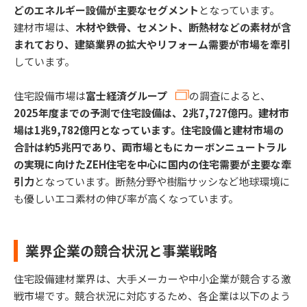
どのエネルギー設備が主要なセグメント
となっています。
建材市場は、
木材や鉄骨、セメント、断熱材などの素材が含
まれており、建築業界の拡大やリフォーム需要が市場を牽引
しています。
住宅設備市場は
富士経済グループ
の調査によると、
2025年度までの予測で住宅設備は、2兆7,727億円。建材市
場は1兆9,782億円となっています。住宅設備と建材市場の
合計は約5兆円であり、両市場ともにカーボンニュートラル
の実現に向けたZEH住宅を中心に国内の住宅需要が主要な牽
引力
となっています。断熱分野や樹脂サッシなど地球環境に
も優しいエコ素材の伸び率が高くなっています。
業界企業の競合状況と事業戦略
住宅設備建材業界は、大手メーカーや中小企業が競合する激
戦市場です。競合状況に対応するため、各企業は以下のよう