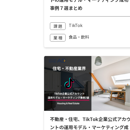
事例７選まとめ
TikTok
課 題
食品・飲料
業 種
不動産・住宅、TikTok企業公式アカ
ントの運用モデル・マーケティング成