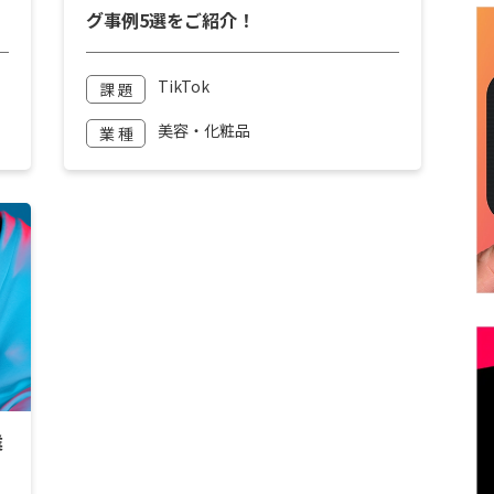
グ事例5選をご紹介！
TikTok
課 題
美容・化粧品
業 種
業