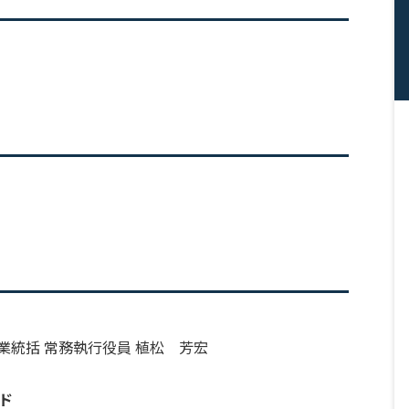
業統括 常務執行役員 植松 芳宏
ンド