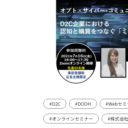
#D2C
#DOOH
#Webセ
#オンラインセミナー
#株式会