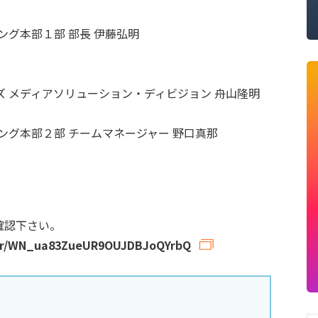
ング本部１部 部長 伊藤弘明
 メディアソリューション・ディビジョン 舟山隆明
ング本部２部 チームマネージャー 野口真那
確認下さい。
ster/WN_ua83ZueUR9OUJDBJoQYrbQ