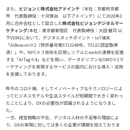
また、
ビジョン
と
株式会社アドインテ
（本社：京都府京都
市 代表取締役：十河慎治 以下アドインテ）にて2020年3
月に合弁会社として設立した
株式会社ビジョンデジタルマー
ケティング
(本社：東京都新宿区 代表取締役：大田 健司 以
下VDM)において、デジタルタッチポイント・IoT端末
「AIBeacon※2（特許番号第5713249号、TELEC認証取得
済）」や、NFC※３技術を応用しリアルとwebの連携を促進
する「AITag※4」などを用い、データドリブンなOMO※1マ
ーケティングを実現するサービスの国内における導入・活用
を支援しております。
昨今のコロナ禍、そしてイノベーティブなテクノロジーによ
ってビジネスモデルや生活スタイルが短期間で大きく変わっ
たことにより、DXの必要性が認識されるようになりまし
た。
一方、経営戦略の不在、デジタル人材の不足等の理由によ
り、DXの実現に対しては多くの企業が課題を抱えておりま