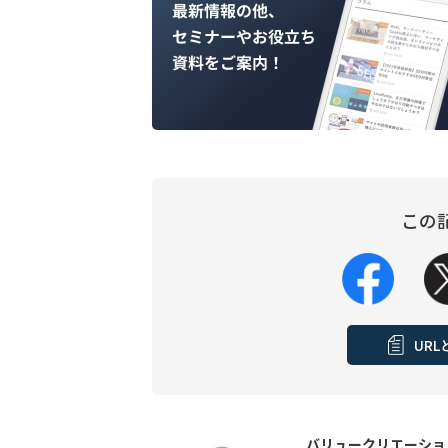
この
UR
バリュークリエーショ