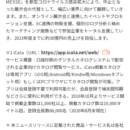
MESSE」を新型コロナウイルス感染拡大により、中止とな
った展示会の代替として、幅広い業界に向けて展開していき
ます。また、オンライン展示会と連携したイベントやプロモ
ーション支援、EC連携の物販支援、個別IDログ分析と絡め
たマーケティング施策などで参加企業をトータル支援してい
き、2023年度までに約30億円の売上げを目指します。
※1 iCata（URL：
https://app.icata.net/web/
）
サービス概要：凸版印刷のデジタルカタログシステムで配信
される企業向けカタログ閲覧サービス。iCata掲載カタログ
は専用アプリ（iOS用/Android用/Kindle用/Wondowsタブレ
ット用）もしくはPCブラウザにてカタログ閲覧が可能。ア
プリは会員登録不要で利用可能だが、会員登録で端末間同期
などさらに便利に利用ができる。2010年10月よりサービス開
始で掲載企業数は1,000社以上、掲載カタログ数は10,000タ
イトル超。登録会員数66,000名（2020年8月末現在）
＊ 本ニュースリリースに記載された商品・サービス名は各社