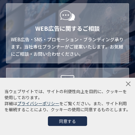
WEB広告に関するご相談
WEB広告・SNS・プロモーション・ブランディング承り
ます。当社専任プランナーがご提案いたします。お気軽
にご相談・お問い合わせください。
当ウェブサイトでは、サイトの利便性向上を目的に、クッキーを
無料メールマガジン登録
使用しております。
詳細は
プライバシーポリシー
をご覧ください。また、サイト利用
WEB広告・マーケティング・プロモーションからSNS活
を継続することにより、クッキーの使用に同意するものとします。
用まで。デジタルマーケティングに関する最新・お役立
ち情報をお届けします。こちらより無料メルマガご登録
同意する
いただけます。