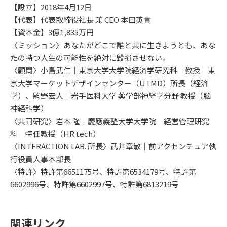
【設立】2018年4月12日
【代表】代表取締役社長 兼 CEO 本田英貴
【資本金】3億1,835万円
〈ミッション〉あなたがどこで誰と共に生きようとも、あな
たの持つ人生の可能性を絶対に毀損させない。
〈顧問〉小島武仁｜東京大学大学院経済学研究科 教授 東
京大学マーケットデザインセンター（UTMD）所長（経済
学）、駒野宏人｜岩手医科大学 薬学部神経学分野 教授（脳
神経科学）
〈共同研究〉岩本 隆｜慶應義塾大学大学院 経営管理研究
科 特任教授（HR tech）
〈INTERACTION LAB. 所長〉武井章敏｜前アクセンチュア執
行役員人事本部長
〈特許〉特許第6651175号、特許第6534179号、特許第
6602996号、特許第6602997号、特許第6813219号
関連リンク