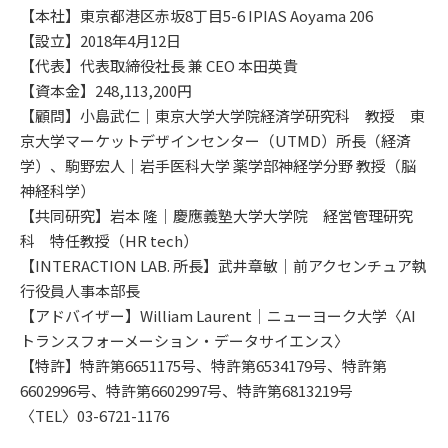
【本社】東京都港区赤坂8丁目5-6 IPIAS Aoyama 206
【設立】2018年4月12日
【代表】代表取締役社長 兼 CEO 本田英貴
【資本金】248,113,200円
【顧問】小島武仁｜東京大学大学院経済学研究科 教授 東
京大学マーケットデザインセンター（UTMD）所長（経済
学）、駒野宏人｜岩手医科大学 薬学部神経学分野 教授（脳
神経科学）
【共同研究】岩本 隆｜慶應義塾大学大学院 経営管理研究
科 特任教授（HR tech）
【INTERACTION LAB. 所長】武井章敏｜前アクセンチュア執
行役員人事本部長
【アドバイザー】William Laurent｜ニューヨーク大学〈AI
トランスフォーメーション・データサイエンス〉
【特許】特許第6651175号、特許第6534179号、特許第
6602996号、特許第6602997号、特許第6813219号
〈TEL〉03-6721-1176