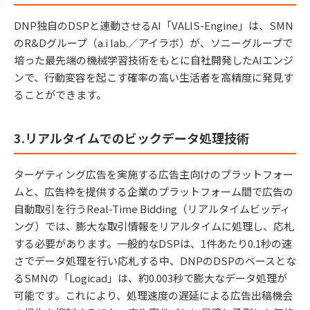
DNP独自のDSPと連動させるAI「VALIS-Engine」は、SMN
のR&Dグループ（a.i lab.／アイラボ）が、ソニーグループで
培った最先端の機械学習技術をもとに自社開発したAIエンジ
ンで、行動変容を起こす確率の高い生活者を高精度に発見す
ることができます。
3.リアルタイムでのビックデータ処理技術
ターゲティング広告を実施する広告主向けのプラットフォー
ムと、広告枠を提供する企業のプラットフォーム間で広告の
自動取引を行うReal-Time Bidding（リアルタイムビッディ
ング）では、膨大な取引情報をリアルタイムに処理し、応札
する必要があります。一般的なDSPは、1件あたり0.1秒の速
さでデータ処理を行い応札する中、DNPのDSPのベースとな
るSMNの「Logicad」は、約0.003秒で膨大なデータ処理が
可能です。これにより、処理速度の遅延による広告出稿機会