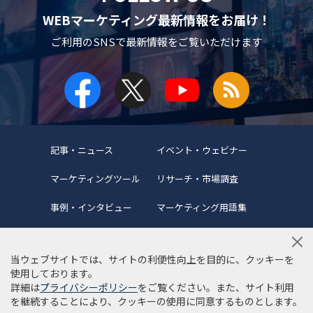
WEBマーケティング最新情報をお届け！
ご利用のSNSで
最新情報をご覧いただけます
記事・ニュース
イベント・ウェビナー
マーケティングツール
リサーチ・市場調査
事例・インタビュー
マーケティング用語集
当ウェブサイトでは、サイトの利便性向上を目的に、クッキーを
使用しております。
詳細は
プライバシーポリシー
をご覧ください。また、サイト利用
当サイトについて
編集ポリシー
サイトマップ
を継続することにより、クッキーの使用に同意するものとします。
利用規約
個人情報保護方針