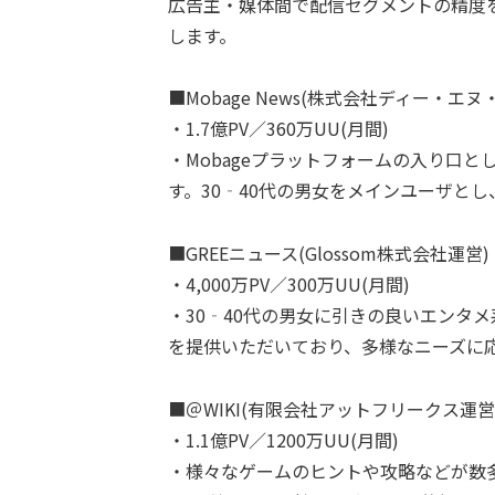
広告主・媒体間で配信セグメントの精度
します。
■Mobage News(株式会社ディー・エヌ
・1.7億PV／360万UU(月間)
・Mobageプラットフォームの入り口
す。30‐40代の男女をメインユーザとし
■GREEニュース(Glossom株式会社運営)
・4,000万PV／300万UU(月間)
・30‐40代の男女に引きの良いエンタ
を提供いただいており、多様なニーズに
■＠WIKI(有限会社アットフリークス運営
・1.1億PV／1200万UU(月間)
・様々なゲームのヒントや攻略などが数