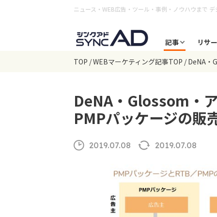
ニュース・WEB広告・ツール・事例・ノウハウまで
デ
記事
リサ
TOP
WEBマーケティング記事TOP
DeNA・
DeNA・Glossom
PMPパッケージの販
2019.07.08
2019.07.08