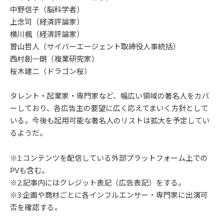
中野信子（脳科学者）
上念司（経済評論家）
横川楓（経済評論家）
曽山哲人（サイバーエージェント取締役人事統括）
西村創一朗（複業研究家）
桜木建二（ドラゴン桜）
タレント・起業家・専門家など、幅広い領域の著名人をカバ
ーしており、各広告主の要望に広く応えてまいく方針として
いる。今後も起用可能な著名人のリストは拡大を予定してい
るようだ。
※1:コンテンツを配信している外部プラットフォーム上での
PVも含む。
※2:記事内にはクレジット表記（広告表記）をする。
※3:企画や商材ごとに各インフルエンサー・専門家に出演可
否を確認する。