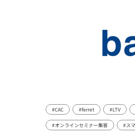
#CAC
#ferret
#LTV
#オンラインセミナー集客
#ス