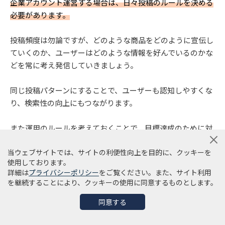
企業アカウント運営する場合は、日々投稿のルールを決める
必要があります。
投稿頻度は勿論ですが、どのような商品をどのように宣伝し
ていくのか、ユーザーはどのような情報を好んでいるのかな
どを常に考え発信していきましょう。
同じ投稿パターンにすることで、ユーザーも認知しやすくな
り、検索性の向上にもつながります。
また運用のルールを考えておくことで、目標達成のために対
策が立てやすくなります。
当ウェブサイトでは、サイトの利便性向上を目的に、クッキーを
使用しております。
詳細は
プライバシーポリシー
をご覧ください。また、サイト利用
PDCAを回す
を継続することにより、クッキーの使用に同意するものとします。
ユーザーの傾向をつかむためには、画像や動画を投稿した内
同意する
容にユーザーがどのように反応しているのか分析する必要が
あります。