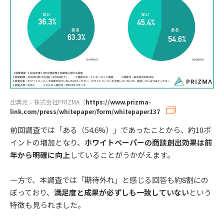
出典元：株式会社PRIZMA（
https://www.prizma-
link.com/press/whitepaper/form/whitepaper137
前回調査では「ある（54.6%）」であったことから、約10ポ
イントの増加となり、
ホワイトペーパーの商談創出効果は前
年から明確に向上
していることがうかがえます。
一方で、本調査では「期待外れ」と感じる回答も約8割にの
ぼっており、
満足度と成果が必ずしも一致していない
という
特徴も見られました。