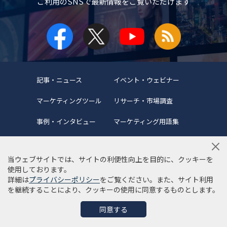
ご利用のSNSで
最新情報をご覧いただけます
記事・ニュース
イベント・ウェビナー
マーケティングツール
リサーチ・市場調査
事例・インタビュー
マーケティング用語集
当ウェブサイトでは、サイトの利便性向上を目的に、クッキーを
使用しております。
詳細は
プライバシーポリシー
をご覧ください。また、サイト利用
当サイトについて
編集ポリシー
サイトマップ
を継続することにより、クッキーの使用に同意するものとします。
利用規約
個人情報保護方針
同意する
©Copyright 2022 SYNCAD .All Rights Reserved.