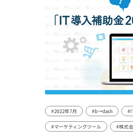
#2022年7月
#b→dash
#
#マーケティングツール
#株式