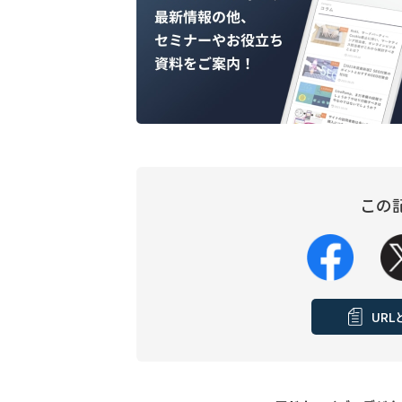
この
UR