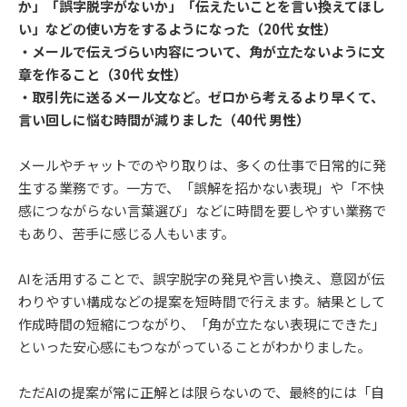
か」「誤字脱字がないか」「伝えたいことを言い換えてほし
い」などの使い方をするようになった（20代 女性）
・メールで伝えづらい内容について、角が立たないように文
章を作ること（30代 女性）
・取引先に送るメール文など。ゼロから考えるより早くて、
言い回しに悩む時間が減りました（40代 男性）
メールやチャットでのやり取りは、多くの仕事で日常的に発
生する業務です。一方で、「誤解を招かない表現」や「不快
感につながらない言葉選び」などに時間を要しやすい業務で
もあり、苦手に感じる人もいます。
AIを活用することで、誤字脱字の発見や言い換え、意図が伝
わりやすい構成などの提案を短時間で行えます。結果として
作成時間の短縮につながり、「角が立たない表現にできた」
といった安心感にもつながっていることがわかりました。
ただAIの提案が常に正解とは限らないので、最終的には「自