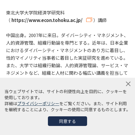
東北大学大学院経済学研究科
（
https://www.econ.tohoku.ac.jp/
）講師
中国出身。2007年に来日。ダイバーシティ・マネジメント、
人的資源管理、組織行動論を専門とする。近年は、日本企業
におけるダイバーシティ・マネジメントのあり方に着目し、
性的マイノリティ当事者に着目した実証研究を進めている。
また、大学では組織行動論、人的資源管理論、サービス・マ
ネジメントなど、組織と人材に関わる幅広い講義を担当して
いる。主な著書に『日本型ダイバーシティマネジメント：日
本企業が歩む性的マイノリティとの共創の道』（2024年）が
当ウェブサイトでは、サイトの利便性向上を目的に、クッキーを
ある。
使用しております。
詳細は
プライバシーポリシー
をご覧ください。また、サイト利用
を継続することにより、クッキーの使用に同意するものとします。
【データの引用・転載についてお願い】
同意する
本リリースの調査結果・画像をご利用いただく際は、引用元
として「Craudia採用動画制作サービス」の公式サイト