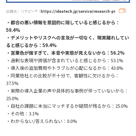
出典元：リサピー®︎（
https://ideatech.jp/service/research-pr
）
・都合の悪い情報を意図的に隠していると感じるから：
59.4%
・デメリットやリスクへの言及が一切なく、現実離れしてい
ると感じるから：59.4%
・営業色が強すぎて、本音や実態が見えないから：56.2%
・過剰な表現や誇張が含まれていると感じるから：53.1%
・導入後の追加費用やトラブルが心配になるから：43.8%
・同業他社との比較が不十分で、客観性に欠けるから：
37.5%
・実際の導入企業の声や具体的な事例が伴っていないから：
25.0%
・自社の課題に本当にマッチするか疑問が残るから：25.0%
・その他：3.1%
・わからない/答えられない：0.0%