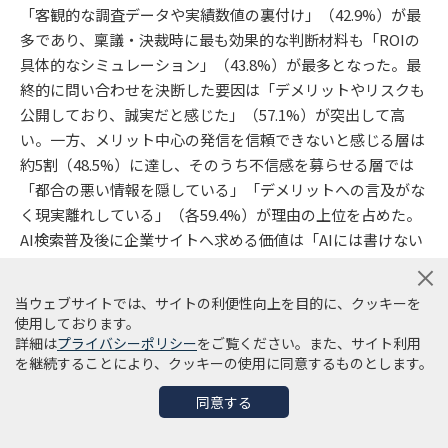
「客観的な調査データや実績数値の裏付け」（42.9%）が最
多であり、稟議・決裁時に最も効果的な判断材料も「ROIの
具体的なシミュレーション」（43.8%）が最多となった。最
終的に問い合わせを決断した要因は「デメリットやリスクも
公開しており、誠実だと感じた」（57.1%）が突出して高
い。一方、メリット中心の発信を信頼できないと感じる層は
約5割（48.5%）に達し、そのうち不信感を募らせる層では
「都合の悪い情報を隠している」「デメリットへの言及がな
く現実離れしている」（各59.4%）が理由の上位を占めた。
AI検索普及後に企業サイトへ求める価値は「AIには書けない
生々しい事例や現場のノウハウ」（56.2%）が過半数を占め
ている。
当ウェブサイトでは、サイトの利便性向上を目的に、クッキーを
使用しております。
本調査から、BtoB購買検討者が企業の情報発信に対して
詳細は
プライバシーポリシー
をご覧ください。また、サイト利用
を継続することにより、クッキーの使用に同意するものとします。
「画一的で判断材料にならない」という強い課題感を抱いて
いる実態が浮き彫りになった。生成AIの普及により一般的な
同意する
解説や機能比較は瞬時に入手できる環境が整いつつあり、企
業サイトが従来型の「メリット訴求」を続けるだけでは、検