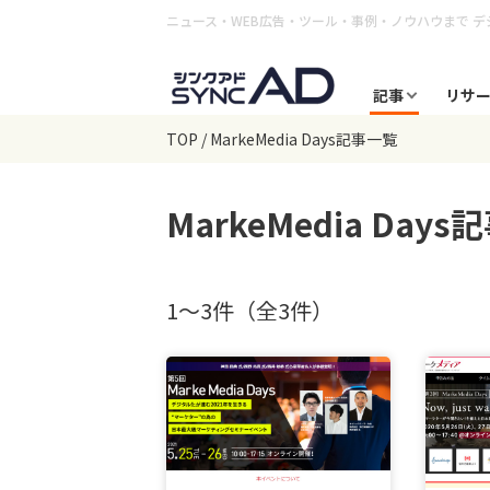
ニュース・WEB広告・ツール・事例・ノウハウまで
デ
記事
リサ
TOP
MarkeMedia Days記事一覧
MarkeMedia Days
記
1〜3件（全3件）