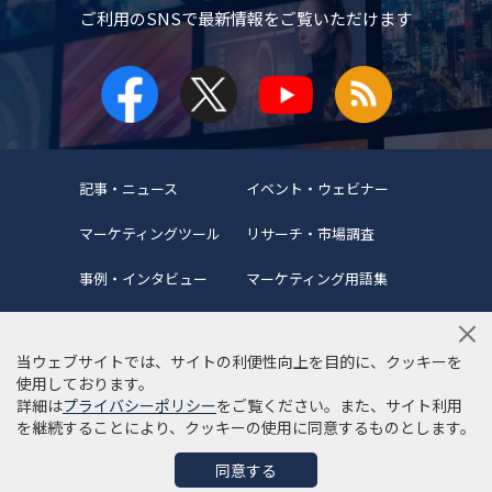
ご利用のSNSで
最新情報をご覧いただけます
記事・ニュース
イベント・ウェビナー
マーケティングツール
リサーチ・市場調査
事例・インタビュー
マーケティング用語集
当ウェブサイトでは、サイトの利便性向上を目的に、クッキーを
使用しております。
詳細は
プライバシーポリシー
をご覧ください。また、サイト利用
当サイトについて
編集ポリシー
サイトマップ
を継続することにより、クッキーの使用に同意するものとします。
利用規約
個人情報保護方針
同意する
©Copyright 2022 SYNCAD .All Rights Reserved.