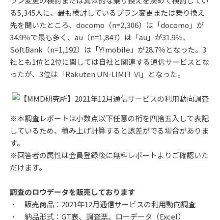
ラン変更の検討または具体的な乗り換えを決めて検討してい
る5,345人に、最も検討しているプラン変更または乗り換え
先を聞いたところ、docomo（n=2,306）は「docomo」が
34.9％で最も多く、au（n=1,847）は「au」が31.9％、
SoftBank（n=1,192）は「Y!mobile」が28.7％となった。3
社とも1位と2位に関しては自社と関連する通信サービスとな
ったが、3位は「Rakuten UN-LIMIT Ⅵ」となった。
※本調査レポートは小数点以下任意の桁を四捨五入して表記
しているため、積み上げ計算すると誤差がでる場合がありま
す。
※回答者の属性は会員登録後に無料レポートよりご確認いた
だけます。
調査のロウデータを販売しております
・ 販売商品：2021年12月通信サービスの利用動向調査
・ 納品形式：GT表、調査票、ローデータ（Excel）