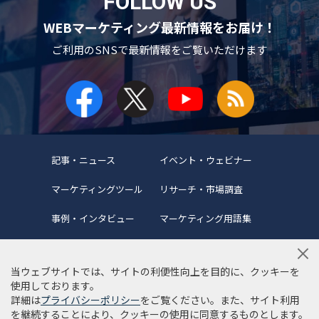
FOLLOW US
WEBマーケティング最新情報をお届け！
ご利用のSNSで
最新情報をご覧いただけます
記事・ニュース
イベント・ウェビナー
マーケティングツール
リサーチ・市場調査
事例・インタビュー
マーケティング用語集
当ウェブサイトでは、サイトの利便性向上を目的に、クッキーを
使用しております。
詳細は
プライバシーポリシー
をご覧ください。また、サイト利用
当サイトについて
編集ポリシー
サイトマップ
を継続することにより、クッキーの使用に同意するものとします。
利用規約
個人情報保護方針