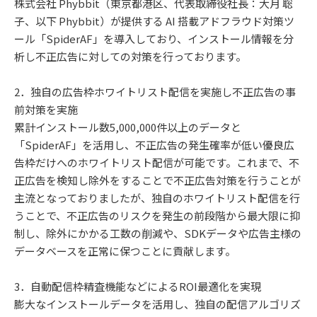
株式会社 Phybbit（東京都港区、代表取締役社長：大月 聡
子、以下 Phybbit）が提供する AI 搭載アドフラウド対策ツ
ール「SpiderAF」を導入しており、インストール情報を分
析し不正広告に対しての対策を行っております。
2．独自の広告枠ホワイトリスト配信を実施し不正広告の事
前対策を実施
累計インストール数5,000,000件以上のデータと
「SpiderAF」を活用し、不正広告の発生確率が低い優良広
告枠だけへのホワイトリスト配信が可能です。これまで、不
正広告を検知し除外をすることで不正広告対策を行うことが
主流となっておりましたが、独自のホワイトリスト配信を行
うことで、不正広告のリスクを発生の前段階から最大限に抑
制し、除外にかかる工数の削減や、SDKデータや広告主様の
データベースを正常に保つことに貢献します。
3．自動配信枠精査機能などによるROI最適化を実現
膨大なインストールデータを活用し、独自の配信アルゴリズ