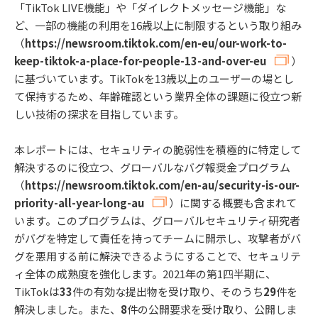
「TikTok LIVE機能」や「ダイレクトメッセージ機能」な
ど、一部の機能の利用を16歳以上に制限するという取り組み
（
https://newsroom.tiktok.com/en-eu/our-work-to-
keep-tiktok-a-place-for-people-13-and-over-eu
）
に基づいています。TikTokを13歳以上のユーザーの場とし
て保持するため、年齢確認という業界全体の課題に役立つ新
しい技術の探求を目指しています。
本レポートには、セキュリティの脆弱性を積極的に特定して
解決するのに役立つ、グローバルなバグ報奨金プログラム
（
https://newsroom.tiktok.com/en-au/security-is-our-
priority-all-year-long-au
）に関する概要も含まれて
います。このプログラムは、グローバルセキュリティ研究者
がバグを特定して責任を持ってチームに開示し、攻撃者がバ
グを悪用する前に解決できるようにすることで、セキュリテ
ィ全体の成熟度を強化します。2021年の第1四半期に、
TikTokは
33
件の有効な提出物を受け取り、そのうち
29
件を
解決しました。また、
8
件の公開要求を受け取り、公開しま