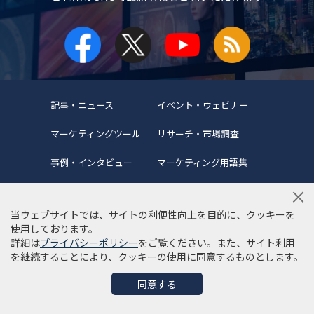
記事・ニュース
イベント・ウェビナー
マーケティングツール
リサーチ・市場調査
事例・インタビュー
マーケティング用語集
当ウェブサイトでは、サイトの利便性向上を目的に、クッキーを
使用しております。
詳細は
プライバシーポリシー
をご覧ください。また、サイト利用
当サイトについて
編集ポリシー
サイトマップ
を継続することにより、クッキーの使用に同意するものとします。
利用規約
個人情報保護方針
同意する
©Copyright 2022 SYNCAD .All Rights Reserved.