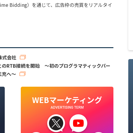
al Time Bidding）を通じて、広告枠の売買をリアルタイ
株式会社
very」とのRTB接続を開始 ～初のプログラマティックパー
拡充へ～
WEBマーケティング
ADVERTISING TERM