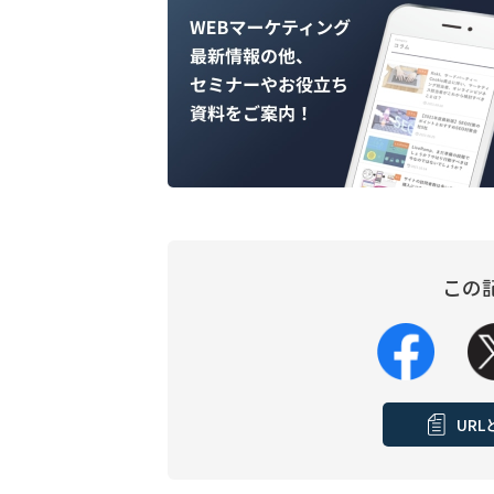
この
UR