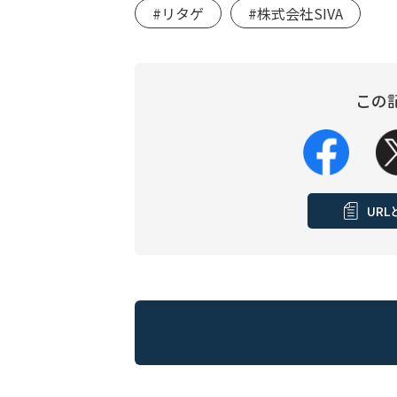
#リタゲ
#株式会社SIVA
この
UR