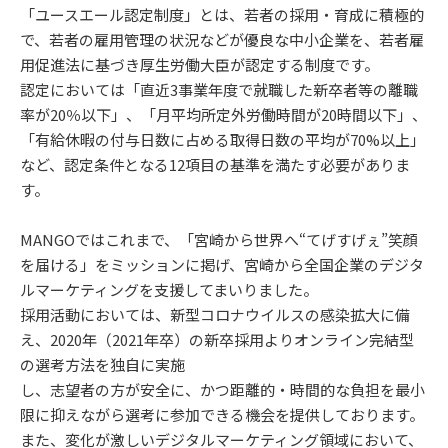
「ユースエール認定制度」とは、若者の採用・育成に積極的
で、若者の雇用管理の状況などが優良な中小企業を、若者雇
用促進法に基づき厚生労働大臣が認定する制度です。
認定においては「直近3事業年度で就職した新卒者等の離職
率が20％以下」、「月平均所定外労働時間が20時間以下」、
「有給休暇の付与日数に占める取得日数の平均が70%以上」
など、認定条件となる12項目の基準を満たす必要がありま
す。
MANGOではこれまで、「宮崎から世界へ“てげすげぇ”笑顔
を届ける」をミッションに掲げ、宮崎から全国企業のデジタ
ルマーケティングを支援してまいりました。
採用活動においては、新型コロナウイルスの感染拡大に備
え、2020年（2021年卒）の新卒採用よりオンライン完結型
の選考方法を独自に実施
し、志望者の方が安全に、かつ距離的・時間的な負担を最小
限に抑えながら選考に参加できる機会を提供しております。
また、変化が激しいデジタルマーケティング領域において、