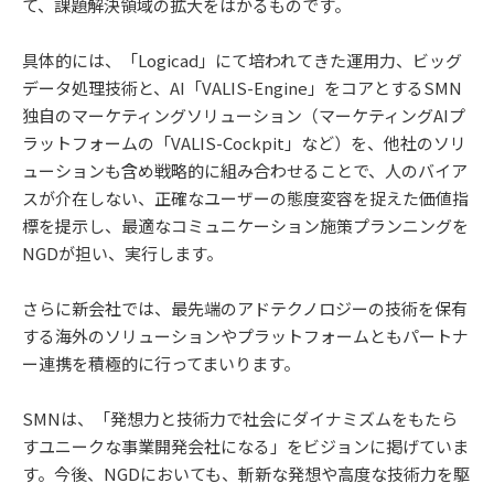
て、課題解決領域の拡大をはかるものです。
具体的には、「Logicad」にて培われてきた運用力、ビッグ
データ処理技術と、AI「VALIS-Engine」をコアとするSMN
独自のマーケティングソリューション（マーケティングAIプ
ラットフォームの「VALIS-Cockpit」など）を、他社のソリ
ューションも含め戦略的に組み合わせることで、人のバイア
スが介在しない、正確なユーザーの態度変容を捉えた価値指
標を提示し、最適なコミュニケーション施策プランニングを
NGDが担い、実行します。
さらに新会社では、最先端のアドテクノロジーの技術を保有
する海外のソリューションやプラットフォームともパートナ
ー連携を積極的に行ってまいります。
SMNは、「発想力と技術力で社会にダイナミズムをもたら
すユニークな事業開発会社になる」をビジョンに掲げていま
す。今後、NGDにおいても、斬新な発想や高度な技術力を駆