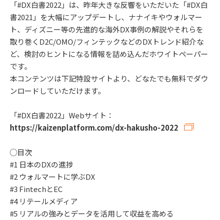
「#DX白書2022」は、昨年大きな反響をいただいた「#DX白
書2021」を大幅にアップデートし、ナナイキやウォルマー
ト、ディズニー等の先進的な海外DX事例の解説やそれらを
取り巻くD2C/OMO/フィンテックなどのDXトレンド紹介な
ど、検討のヒントになる情報を詰め込んだホワイトペーパー
です。
本コンテンツは下記特設サイトより、どなたでも無料でダウ
ンロードしていただけます。
「#DX白書2022」Webサイト：
https://kaizenplatform.com/dx-hakusho-2022
◯目次
#1 日本のDXの進捗
#2 ウォルマートに学ぶDX
#3 FintechとEC
#4 リテールメディア
#5 リアルの強みとデータを活用して収益を高める