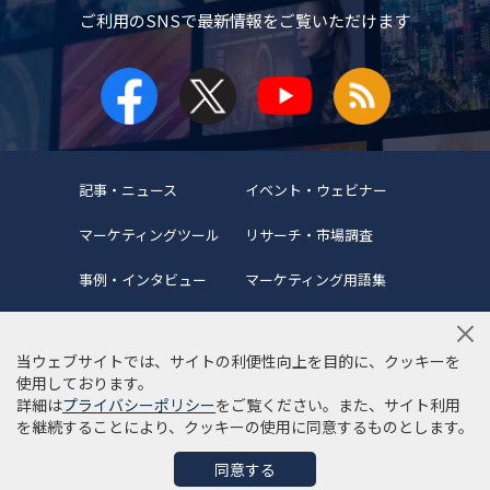
ご利用のSNSで
最新情報をご覧いただけます
記事・ニュース
イベント・ウェビナー
マーケティングツール
リサーチ・市場調査
事例・インタビュー
マーケティング用語集
当ウェブサイトでは、サイトの利便性向上を目的に、クッキーを
使用しております。
詳細は
プライバシーポリシー
をご覧ください。また、サイト利用
当サイトについて
編集ポリシー
サイトマップ
を継続することにより、クッキーの使用に同意するものとします。
利用規約
個人情報保護方針
同意する
©Copyright 2022 SYNCAD .All Rights Reserved.