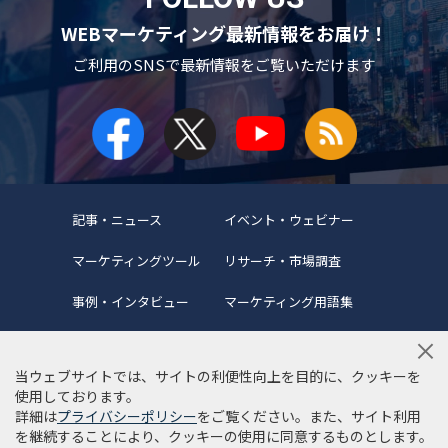
WEBマーケティング最新情報をお届け！
ご利用のSNSで
最新情報をご覧いただけます
記事・ニュース
イベント・ウェビナー
マーケティングツール
リサーチ・市場調査
事例・インタビュー
マーケティング用語集
当ウェブサイトでは、サイトの利便性向上を目的に、クッキーを
使用しております。
詳細は
プライバシーポリシー
をご覧ください。また、サイト利用
当サイトについて
編集ポリシー
サイトマップ
を継続することにより、クッキーの使用に同意するものとします。
利用規約
個人情報保護方針