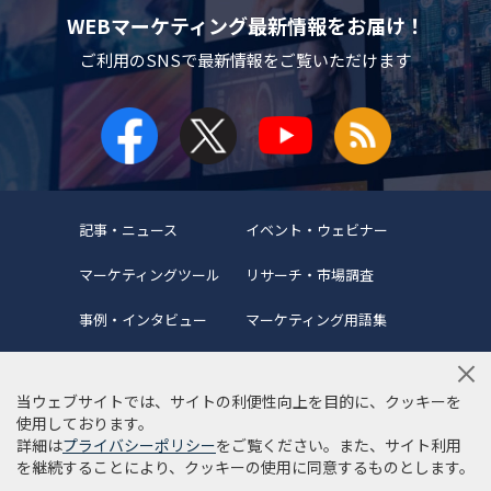
WEBマーケティング最新情報をお届け！
ご利用のSNSで
最新情報をご覧いただけます
記事・ニュース
イベント・ウェビナー
マーケティングツール
リサーチ・市場調査
事例・インタビュー
マーケティング用語集
当ウェブサイトでは、サイトの利便性向上を目的に、クッキーを
使用しております。
詳細は
プライバシーポリシー
をご覧ください。また、サイト利用
当サイトについて
編集ポリシー
サイトマップ
を継続することにより、クッキーの使用に同意するものとします。
利用規約
個人情報保護方針