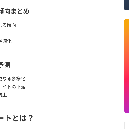
場傾向まとめ
れる傾向
最適化
場予測
更なる多様化
サイトの下落
向上
ートとは？