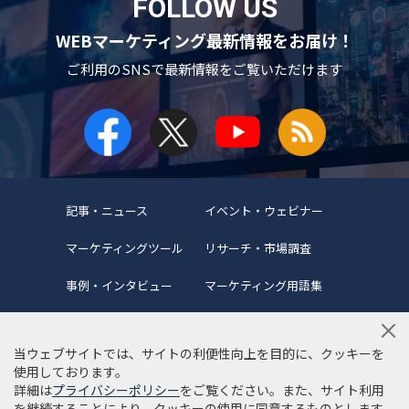
FOLLOW US
WEBマーケティング最新情報をお届け！
ご利用のSNSで
最新情報をご覧いただけます
記事・ニュース
イベント・ウェビナー
マーケティングツール
リサーチ・市場調査
事例・インタビュー
マーケティング用語集
当ウェブサイトでは、サイトの利便性向上を目的に、クッキーを
使用しております。
詳細は
プライバシーポリシー
をご覧ください。また、サイト利用
当サイトについて
編集ポリシー
サイトマップ
を継続することにより、クッキーの使用に同意するものとします。