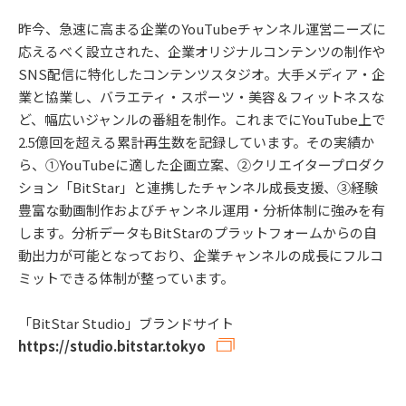
昨今、急速に高まる企業のYouTubeチャンネル運営ニーズに
応えるべく設立された、企業オリジナルコンテンツの制作や
SNS配信に特化したコンテンツスタジオ。大手メディア・企
業と協業し、バラエティ・スポーツ・美容＆フィットネスな
ど、幅広いジャンルの番組を制作。これまでにYouTube上で
2.5億回を超える累計再生数を記録しています。その実績か
ら、①YouTubeに適した企画立案、②クリエイタープロダク
ション「BitStar」と連携したチャンネル成長支援、③経験
豊富な動画制作およびチャンネル運用・分析体制に強みを有
します。分析データもBitStarのプラットフォームからの自
動出力が可能となっており、企業チャンネルの成長にフルコ
ミットできる体制が整っています。
「BitStar Studio」ブランドサイト
https://studio.bitstar.tokyo