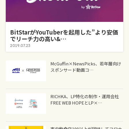
BitStarがYouTuberを起用した”より安価
でリーチ力の高い&…
2019.07.23
McGuffin×NewsPicks、若年層向け
スポンサード動画コ…
RICHKA、LP特化の制作・運用会社
FREE WEB HOPEとLP×…
市内飲食店100以上が団結してコロナ